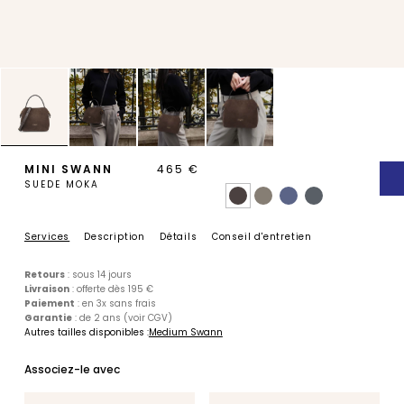
MAGNOLIA
PIVOINE
MINI SWANN
465 €
SUEDE MOKA
Services
Description
Détails
Conseil d'entretien
BAMBOU
OAK
Retours
: sous 14 jours
Livraison
: offerte dès 195 €
Paiement
: en 3x sans frais
Garantie
: de 2 ans (voir CGV)
Autres tailles disponibles :
Medium Swann
Associez-le avec
PETITE MAROQUINERIE
CEINTURES